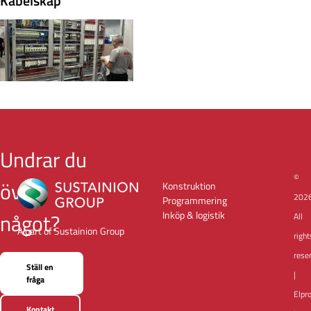
Kabelskåp
Undrar du
©
över
Konstruktion
202
Programmering
något?
Inköp & logistik
All
A part of Sustainion Group
right
rese
Ställ en
|
fråga
Elpr
Kontakt