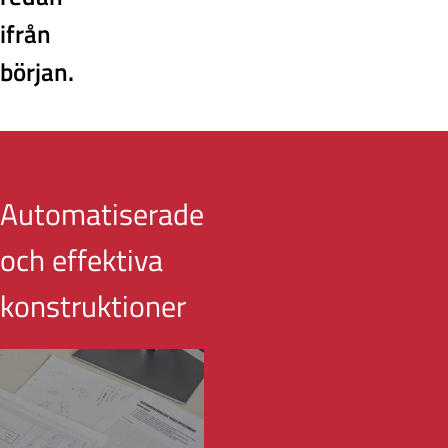
ifrån
början.
Automatiserade
och effektiva
konstruktioner