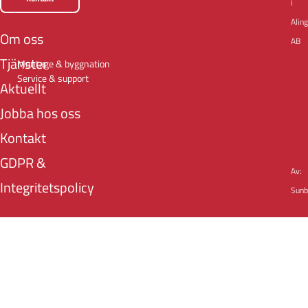
i
Alin
Om oss
AB
Tjänster
Montage & byggnation
Service & support
Aktuellt
Jobba hos oss
Kontakt
GDPR &
Av:
Integritetspolicy
Sunb