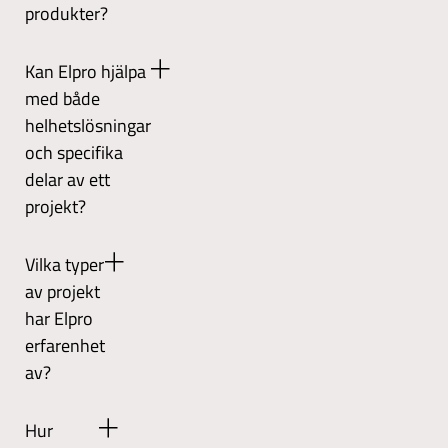
programmering,
produkter?
tillverkningsindustrin,
montage,
men
installation
Elpro
har
Kan Elpro hjälpa
och
följer
även
med både
driftsättning.
strikta
kunder
kvalitetsstandarder
helhetslösningar
inom
och
marina,
och specifika
är
offshore,
delar av ett
certifierade
gruv-,
projekt?
enligt
energi-
ISO
och
Ja,
9001
förnybara
Vilka typer
Elpro
och
industrier.
av projekt
kan
ISO
hantera
har Elpro
14001.
hela
De
erfarenhet
processen
utför
av?
från
också
idé
kontinuerlig
Elpro
till
Hur
omvärldsbevakning
har