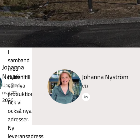
PLC och Automationssystem
Programmering – styrsystem
& elautomation
Service & support –
automation & elkonstruktion
I
samband
Johanna
med
Nyström
Johanna Nyström
flytten till
Updated:
vår nya
VD
maj 22,
produktionsanläggning
2026
fick vi
också nya
adresser.
Ny
leveransadress