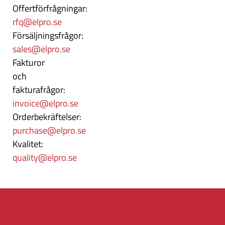
Offertförfrågningar:
rfq@elpro.se
Försäljningsfrågor:
sales@elpro.se
Fakturor
och
fakturafrågor:
invoice@elpro.se
Orderbekräftelser:
purchase@elpro.se
Kvalitet:
quality@elpro.se