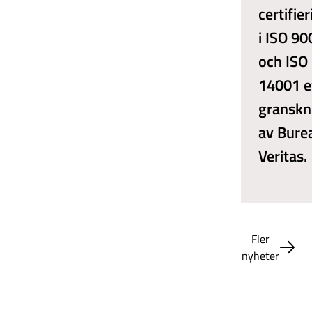
certifie
i ISO 90
och ISO
14001 e
granskn
av Bure
Veritas.
Fler
nyheter