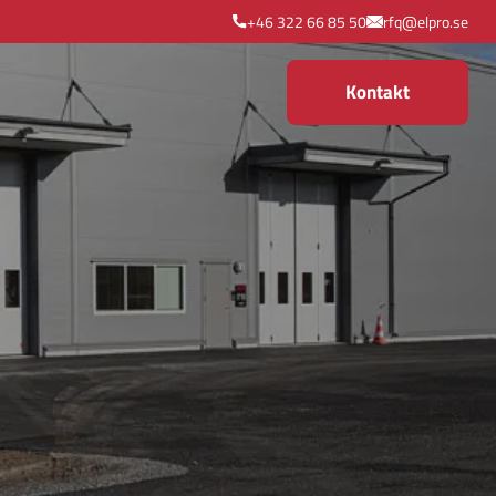
+46 322 66 85 50
rfq@elpro.se
Kontakt