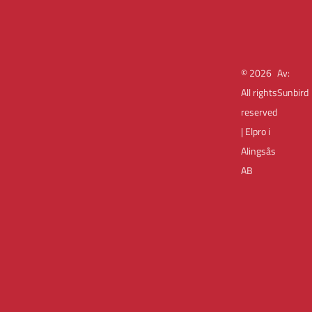
© 2026
Av:
All rights
Sunbird
reserved
| Elpro i
Alingsås
AB