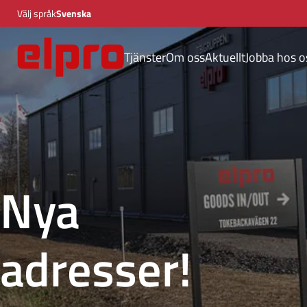
Välj språk
Svenska
English
Tjänster
Om oss
Aktuellt
Jobba hos o
Automationslösningar
Elkonstruktion & elcentraler
Elektriska styrsystem
Inköp & logistik – elcentraler
& kabelskåp
Nya
Konstruktion – elskåp &
automation
adresser!
Kontrollskåp
Montage & byggnation –
elskåp