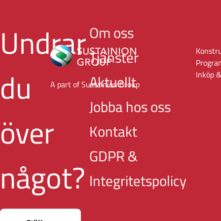
Undrar
Om oss
Konstr
Tjänster
Progra
du
Inköp &
Aktuellt
A part of Sustainion Group
Jobba hos oss
över
Kontakt
GDPR &
något?
Integritetspolicy